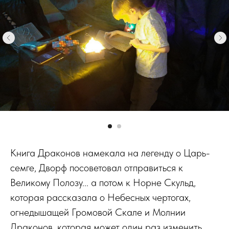
Книга Драконов намекала на легенду о Царь-
семге, Дворф посоветовал отправиться к
Великому Полозу... а потом к Норне Скульд,
которая рассказала о Небесных чертогах,
огнедышащей Громовой Скале и Молнии
Драконов, которая может один раз изменить