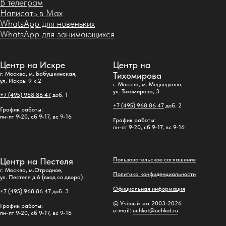
В телеграм
Написать в Max
WhatsApp для новеньких
WhatsApp для занимающихся
Центр на Искре
Центр на
г. Москва, м. Бабушкинская,
Тихомирова
ул. Искры 9 к.2
г. Москва, м. Медведково,
ул. Тихомирова, 3
+7 (495) 968 86 47
доб. 1
+7 (495) 968 86 47
доб. 2
График работы:
пн-пт 9-20, сб 9-17, вс 9-16
График работы:
пн-пт 9-20, сб 9-17, вс 9-16
Центр на Пестеля
Пользовательское соглашение
г. Москва, м.Отрадное,
Политика конфиденциальности
ул. Пестеля д.6 (вход со двора)
Официальная информация
+7 (495) 968 86 47
доб. 3
© Учёный кот 2003-2026
График работы:
e-mail:
uchkot@uchkot.ru
пн-пт 9-20, сб 9-17, вс 9-16