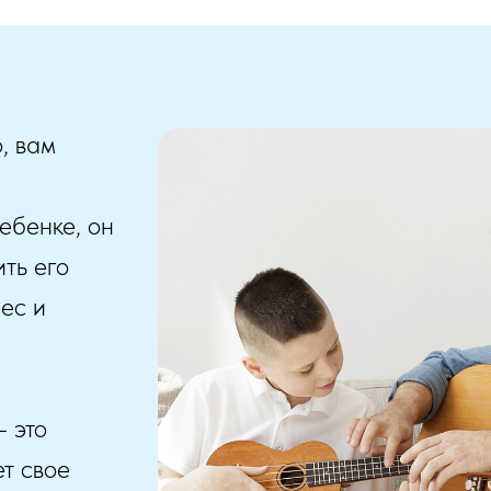
, вам
ебенке, он
ить его
рес и
- это
т свое