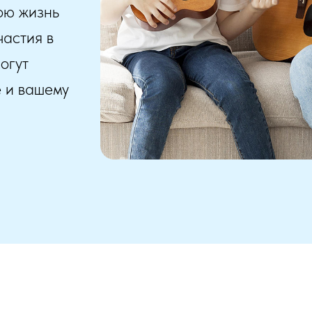
ою жизнь
частия в
огут
е и вашему