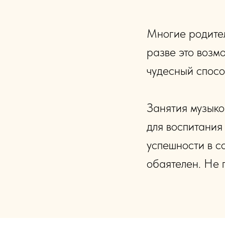
Многие родител
разве это возм
чудесный спосо
Занятия музыкой
для воспитания 
успешности в с
обаятелен. Не 