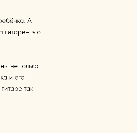
ребёнка. А
а гитаре– это
зны не только
ка и его
 гитаре так