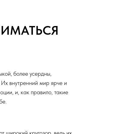
НИМАТЬСЯ
ыкой, более усердны,
 Их внутренний мир ярче и
ции, и, как правило, такие
бе.
т широкий кругозор, ведь их